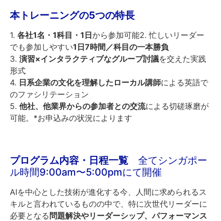
本トレーニングの5つの特長
1.
各社1名・1科目・1日
から参加可能2. 忙しいリーダー
でも参加しやすい
1日7時間／科目の一本勝負
3.
演習×インタラクティブなグループ討議
を交えた実践
形式
4.
日系企業の文化を理解したローカル講師
による英語で
のファシリテーション
5.
他社、他業界からの参加者との交流
による切磋琢磨が
可能。*お申込みの状況によります
プログラム内容・日程一覧
全てシンガポー
ル時間9:00am〜5:00pmにて開催
AIを中心とした技術が進化する今、人間に求められるス
キルと言われているものの中で、特に次世代リーダーに
必要となる
問題解決やリーダーシップ、パフォーマンス