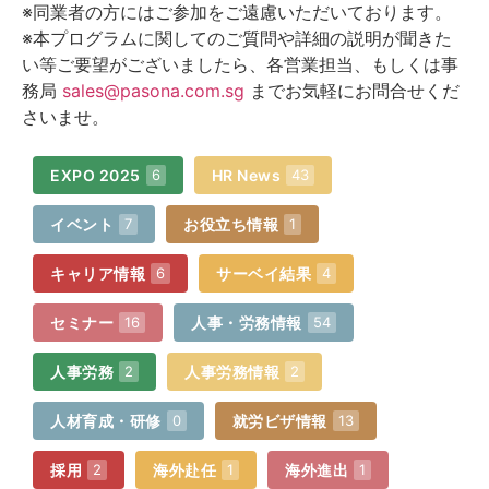
※同業者の方にはご参加をご遠慮いただいております。
※本プログラムに関してのご質問や詳細の説明が聞きた
い等ご要望がございましたら、各営業担当、もしくは事
務局
sales@pasona.com.sg
までお気軽にお問合せくだ
さいませ。
EXPO 2025
HR News
6
43
イベント
お役立ち情報
7
1
キャリア情報
サーベイ結果
6
4
セミナー
人事・労務情報
16
54
人事労務
人事労務情報
2
2
人材育成・研修
就労ビザ情報
0
13
採用
海外赴任
海外進出
2
1
1