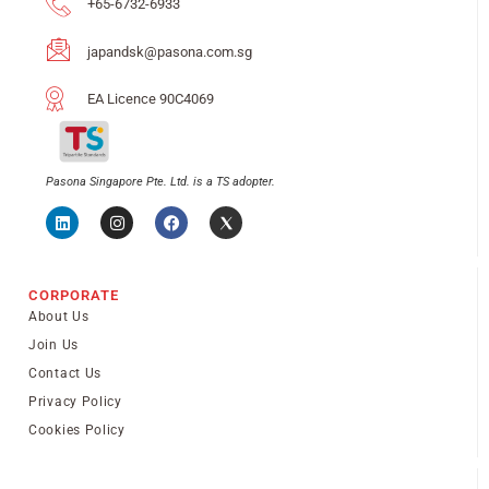
+65-6732-6933
japandsk@pasona.com.sg
EA Licence 90C4069
Pasona Singapore Pte. Ltd. is a TS adopter.
CORPORATE
About Us
Join Us
Contact Us
Privacy Policy
Cookies Policy