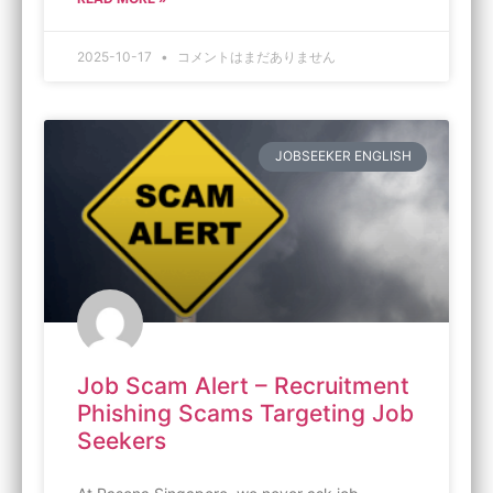
2025-10-17
コメントはまだありません
JOBSEEKER ENGLISH
Job Scam Alert – Recruitment
Phishing Scams Targeting Job
Seekers